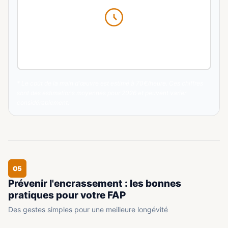
Sélectionnez les options et cliquez sur "Estimer le
coût"
* Le coût de la main d'œuvre est estimé à 70€/heure. Ces chiffres
sont des estimations moyennes pour 2026 et peuvent varier
considérablement.
05
Prévenir l'encrassement : les bonnes
pratiques pour votre FAP
Des gestes simples pour une meilleure longévité