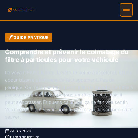
GUIDE PRATIQUE
Comprendre et prévenir le colmatage du
filtre à particules pour votre véhicule
Le voyant FAP clignote, la voiture peine à accélérer, et une
odeur bizarre s’échappe de l’échappement. Pas de
panique. Ce n’est pas forcément la fin du monde. Le filtre à
particules de votre voiture joue un rôle crucial, mais il
peut s’encrasser. Et quand ça arrive, ça se fait vite sentir.
Voici ce qu’il faut savoir pour le préserver, le soigner, ou le
sauver.
29 juin 2026
10 min de lecture