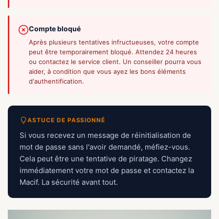
Compte bloqué
Après plusieurs tentatives infructueuses, votre compte
peut être temporairement bloqué. Attendez 24 heures
ou contactez le service client. Un conseiller pourra vous
aider, à condition que vous ayez les bons éléments
d'authentification.
ASTUCE DE PASSIONNÉ
Si vous recevez un message de réinitialisation de
mot de passe sans l'avoir demandé, méfiez-vous.
Cela peut être une tentative de piratage. Changez
immédiatement votre mot de passe et contactez la
Macif. La sécurité avant tout.