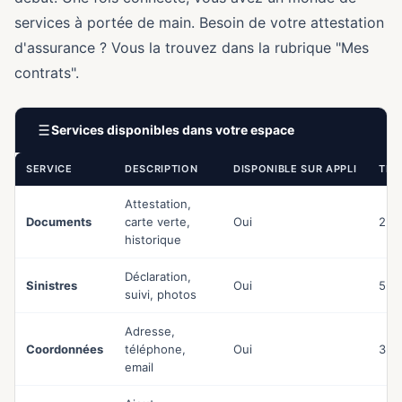
services à portée de main. Besoin de votre attestation
d'assurance ? Vous la trouvez dans la rubrique "Mes
contrats".
Services disponibles dans votre espace
SERVICE
DESCRIPTION
DISPONIBLE SUR APPLI
TEM
Attestation,
Documents
carte verte,
Oui
2 m
historique
Déclaration,
Sinistres
Oui
5-1
suivi, photos
Adresse,
Coordonnées
téléphone,
Oui
3 m
email