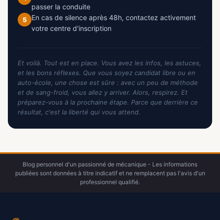
passer la conduite
En cas de silence après 48h, contactez activement
5
votre centre d'inscription
Et voilà. Tout est en place. Vous avez les infos, les astuces,
et les bons réflexes. Que vous soyez candidat libre ou en
auto-école, une chose est sûre : avec un peu de méthode
et de sang-froid, vous allez y arriver. Alors, respirez. Et
préparez-vous à la prochaine étape. Parce que derrière ce
résultat, c'est la liberté qui vous attend.
Blog personnel d'un passionné de mécanique - Les informations
publiées sont données à titre indicatif et ne remplacent pas l'avis d'un
professionnel qualifié.