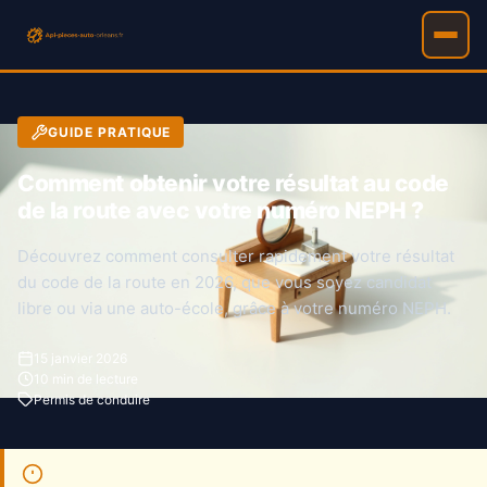
GUIDE PRATIQUE
Comment obtenir votre résultat au code
de la route avec votre numéro NEPH ?
Découvrez comment consulter rapidement votre résultat
du code de la route en 2026, que vous soyez candidat
libre ou via une auto-école, grâce à votre numéro NEPH.
15 janvier 2026
10 min de lecture
Permis de conduire