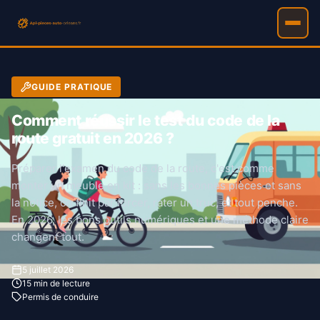
GUIDE PRATIQUE
Comment réussir le test du code de la
route gratuit en 2026 ?
Préparer l'examen du code de la route, c'est comme
monter un meuble en kit : sans les bonnes pièces et sans
la notice, on finit par forcer, rater un truc, et tout penche.
En 2026, les bons outils numériques et une méthode claire
changent tout.
5 juillet 2026
15 min de lecture
Permis de conduire