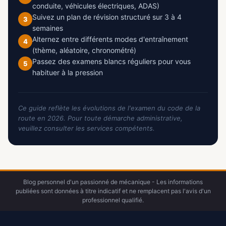
conduite, véhicules électriques, ADAS)
Suivez un plan de révision structuré sur 3 à 4
3
semaines
Alternez entre différents modes d'entraînement
4
(thème, aléatoire, chronométré)
Passez des examens blancs réguliers pour vous
5
habituer à la pression
Ce guide reflète les évolutions de l'examen du code de la
route en 2026. Pour toute démarche administrative,
veuillez consulter les services compétents.
Blog personnel d'un passionné de mécanique - Les informations
publiées sont données à titre indicatif et ne remplacent pas l'avis d'un
professionnel qualifié.