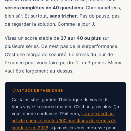
séries complètes de 40 questions
. Chronométrées,
bien sûr. Et surtout,
sans tricher
. Pas de pause, pas
de regarder la solution. Comme le jour J.
Visez un score stable de
37 sur 40 ou plus
sur
plusieurs séries. Ce n’est pas de la surperformance.
C’est une marge de sécurité. Le stress du jour de
l’examen peut vous faire perdre 2 ou 3 points. Mieux
vaut être largement au-dessus.
ASTUCE DE PASSIONNÉ
Certains sites gardent l’historique de vos tests.
Vous voyez la courbe monter. C’est un gros plus. Ça
vous donne confiance. D'ailleurs,
j'ai déjà écrit un
article complet sur les 100 questions du permis de
conduire en 2026
si jamais ça vous intéresse pour