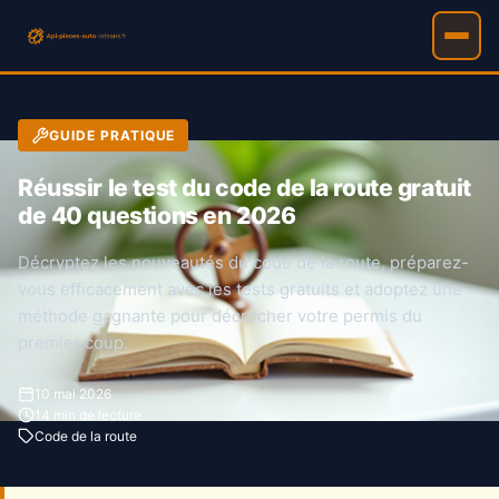
GUIDE PRATIQUE
Réussir le test du code de la route gratuit
de 40 questions en 2026
Décryptez les nouveautés du code de la route, préparez-
vous efficacement avec les tests gratuits et adoptez une
méthode gagnante pour décrocher votre permis du
premier coup.
10 mai 2026
14 min de lecture
Code de la route