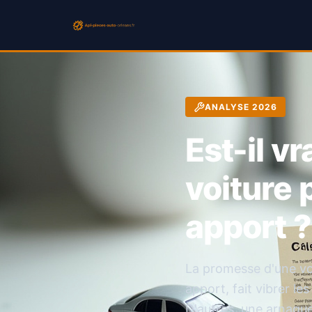
ANALYSE 2026
Est-il v
voiture 
apport ?
La promesse d'une vo
apport, fait vibrer l
D'autres, une arnaque