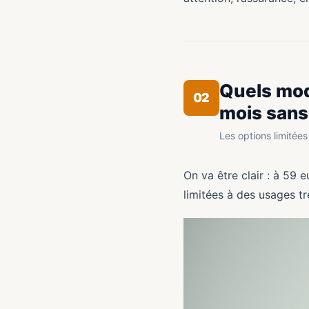
Quels mod
02
mois sans
Les options limitée
On va être clair : à 59 
limitées à des usages tr