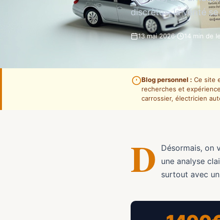
discrètes, la vérité se
13 mai 2026
·
14 min de l
Blog personnel :
Ce site e
recherches et expériences
carrossier, électricien au
D
Désormais, on v
une analyse clai
surtout avec un 