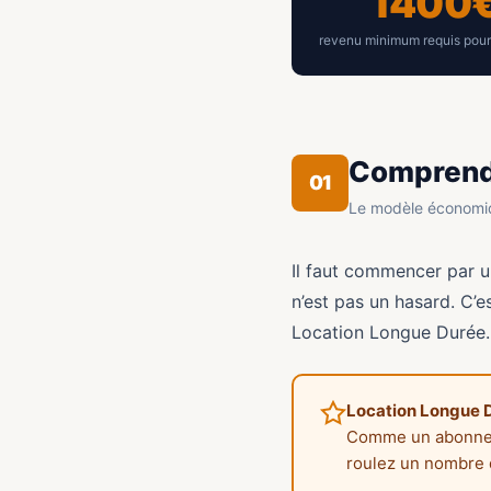
1400
revenu minimum requis pour
Comprendr
01
Le modèle économiq
Il faut commencer par u
n’est pas un hasard. C’e
Location Longue Durée.
Location Longue 
Comme un abonneme
roulez un nombre d