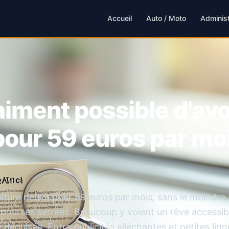
Accueil
Auto / Moto
Administ
raiment possible d'av
pour 59 euros par mo
iture neuve pour 59 euros par mois, sans le moindre
es bourses serrées. Beaucoup y voient un rêve accessib
 déguisée. Entre publicités alléchantes et petites lign