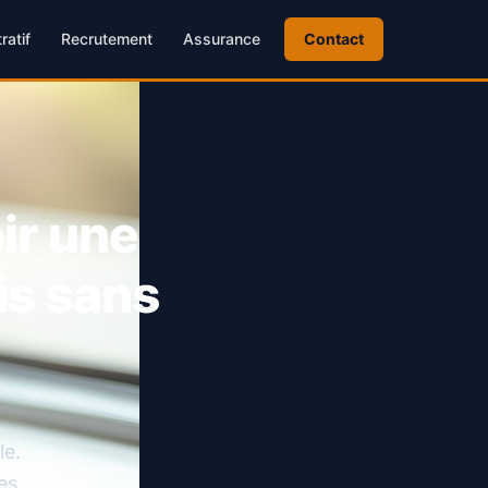
ratif
Recrutement
Assurance
Contact
oir une
is sans
le.
es