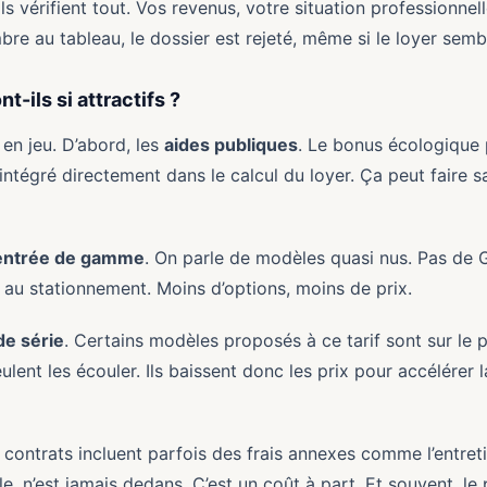
ils vérifient tout. Vos revenus, votre situation professionnel
mbre au tableau, le dossier est rejeté, même si le loyer sem
t-ils si attractifs ?
 en jeu. D’abord, les
aides publiques
. Le bonus écologique 
intégré directement dans le calcul du loyer. Ça peut faire sa
’entrée de gamme
. On parle de modèles quasi nus. Pas de 
e au stationnement. Moins d’options, moins de prix.
de série
. Certains modèles proposés à ce tarif sont sur le p
lent les écouler. Ils baissent donc les prix pour accélérer 
s contrats incluent parfois des frais annexes comme l’entreti
lle, n’est jamais dedans. C’est un coût à part. Et souvent, le 