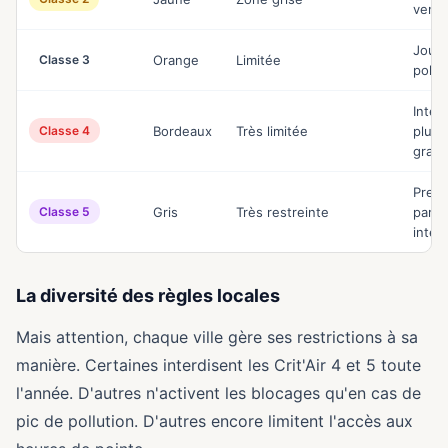
venir
Jours
Classe 3
Orange
Limitée
pollu
Inter
Classe 4
Bordeaux
Très limitée
plusi
grand
Pres
Classe 5
Gris
Très restreinte
parto
inter
La diversité des règles locales
Mais attention, chaque ville gère ses restrictions à sa
manière. Certaines interdisent les Crit'Air 4 et 5 toute
l'année. D'autres n'activent les blocages qu'en cas de
pic de pollution. D'autres encore limitent l'accès aux