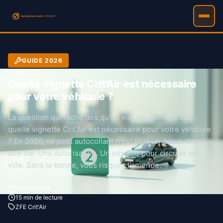
GUIDE 2026
Quelle vignette Crit'Air est nécessaire
pour votre véhicule ?
La question qui fâche dès qu'on voit un panneau ZFE :
quelle vignette Crit'Air est nécessaire pour votre véhicule
? En 2026, ce petit autocollant n'est plus un détail. C'est
une clé. Une autorisation. Un sésame pour circuler en
ville. Sans la bonne, vous risquez l'amende.
30 juin 2026
15 min de lecture
ZFE Crit'Air