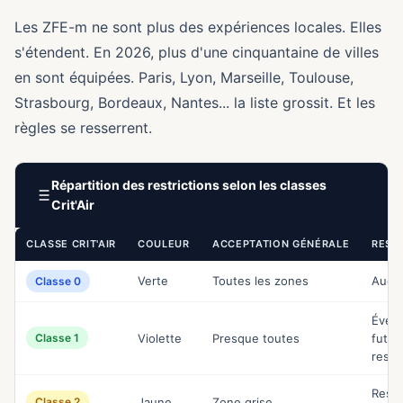
Les ZFE-m ne sont plus des expériences locales. Elles
s'étendent. En 2026, plus d'une cinquantaine de villes
en sont équipées. Paris, Lyon, Marseille, Toulouse,
Strasbourg, Bordeaux, Nantes... la liste grossit. Et les
règles se resserrent.
Répartition des restrictions selon les classes
Crit'Air
CLASSE CRIT'AIR
COULEUR
ACCEPTATION GÉNÉRALE
REST
Verte
Toutes les zones
Aucu
Classe 0
Évent
Classe 1
Violette
Presque toutes
futur
restr
Restr
Classe 2
Jaune
Zone grise